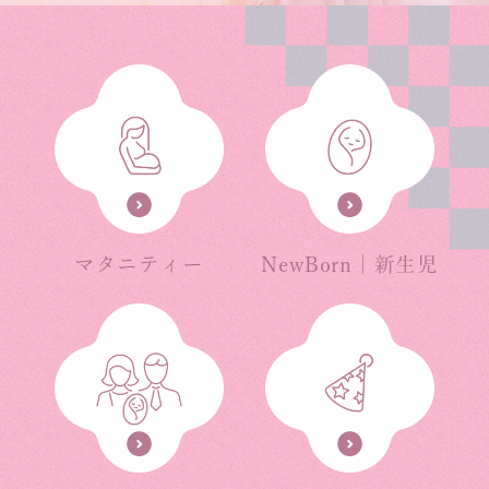
マタニティー
NewBorn｜新生児