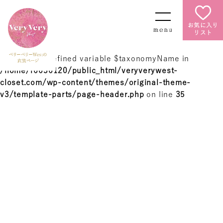
お気に入り
リスト
Warning
: Undefined variable $taxonomyName in
/home/r6636120/public_html/veryverywest-
closet.com/wp-content/themes/original-theme-
v3/template-parts/page-header.php
on line
35
Warning