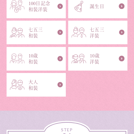
100日記念
誕生日
和装洋装
七五三
七五三
和装
洋装
10歳
10歳
和装
洋装
大人
和装
STEP