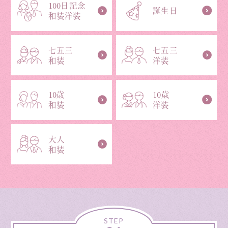
100日記念
誕生日
和装洋装
七五三
七五三
和装
洋装
10歳
10歳
和装
洋装
大人
和装
STEP