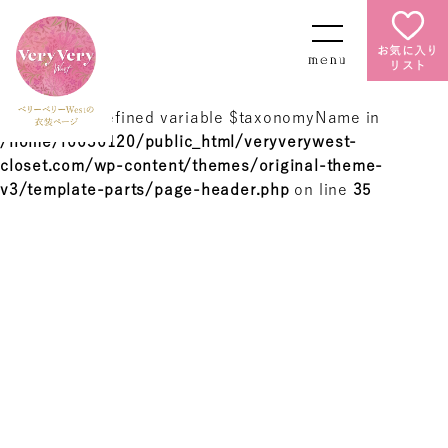
お気に入り
リスト
Warning
: Undefined variable $taxonomyName in
/home/r6636120/public_html/veryverywest-
closet.com/wp-content/themes/original-theme-
v3/template-parts/page-header.php
on line
35
Warning