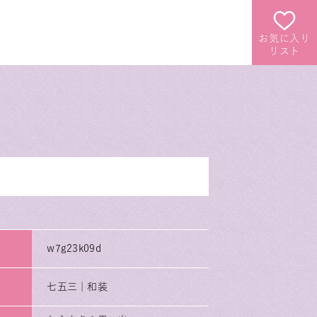
お気に入り
リスト
w7g23k09d
七五三｜和装