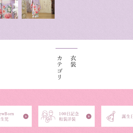
カテゴリ
衣装
ewBorn
100日記念
誕生
新生児
和装洋装