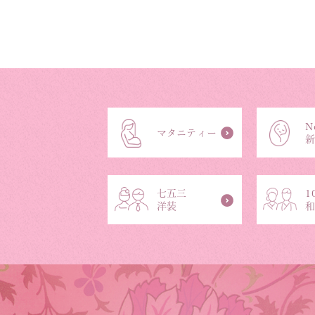
N
マタニティー
七五三
1
洋装