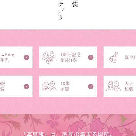
カテゴリ
衣装
ewBorn
100日記念
誕生
新生児
和装洋装
0歳
10歳
大人
和装
洋装
和装