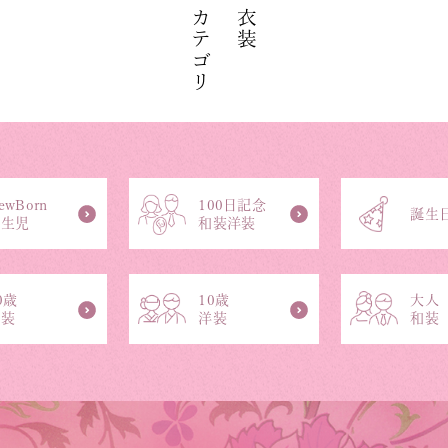
カテゴリ
衣装
ewBorn
100日記念
誕生
新生児
和装洋装
0歳
10歳
大人
和装
洋装
和装