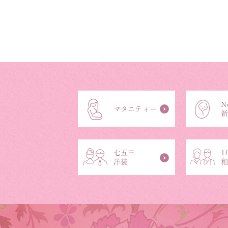
N
マタニティー
七五三
1
洋装