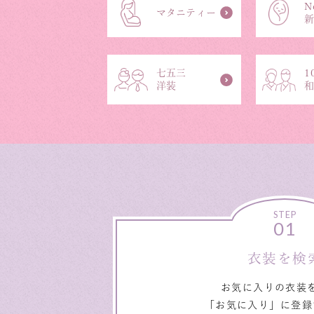
N
マタニティー
七五三
1
洋装
STEP
01
衣装を検
お気に入りの衣装
「お気に入り」に登録