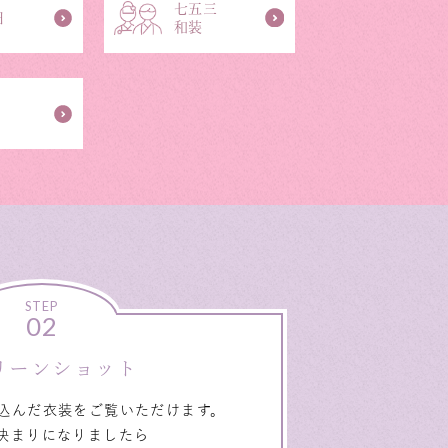
七五三
日
和装
STEP
02
リーンショット
込んだ衣装をご覧いただけます。
決まりになりましたら