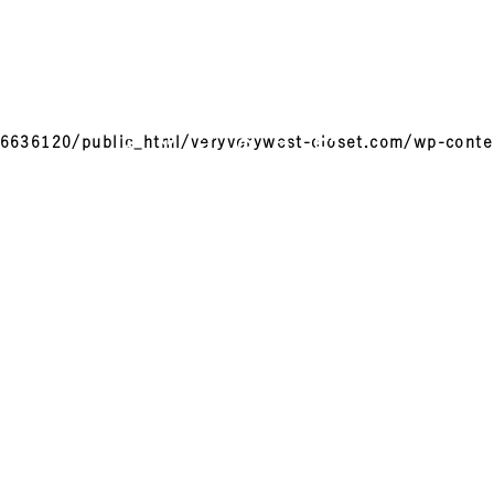
on line
p
/
h
o
m
e
/
r
6
6
3
6
1
2
0
/
p
u
b
l
i
c
_
h
t
m
l
/
v
e
r
y
v
e
r
y
w
e
s
t
-
c
l
o
s
e
t
.
c
o
m
/
w
p
-
c
o
n
t
e
n
t
/
t
h
e
m
e
s
/
o
r
i
g
i
n
a
l
-
t
h
e
m
e
-
v
3
/
t
e
m
p
l
a
t
e
-
p
a
r
t
s
/
p
a
g
e
-
h
e
a
d
e
r
.
p
h
$
Warning
6636120/public_html/veryverywest-closet.com/wp-conte
42
:
U
n
d
e
f
i
n
e
d
v
a
r
i
a
b
l
e
t
a
x
o
n
o
m
y
N
a
m
e
i
n