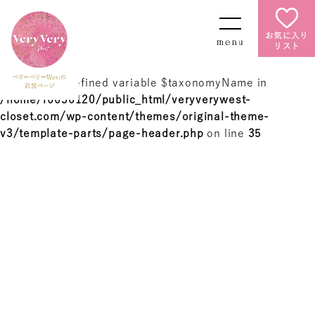
お気に入り
リスト
Warning
: Undefined variable $taxonomyName in
/home/r6636120/public_html/veryverywest-
closet.com/wp-content/themes/original-theme-
v3/template-parts/page-header.php
on line
35
Warning