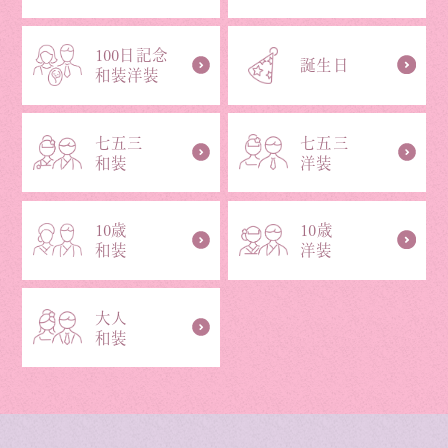
100日記念
誕生日
和装洋装
七五三
七五三
和装
洋装
10歳
10歳
和装
洋装
大人
和装